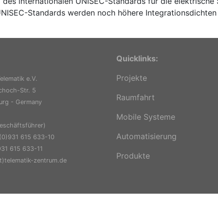
 des internationalen UNISEC-Standards für die elektrische S
UNISEC-Standards werden noch höhere Integrationsdichten u
Quicklinks:
Projekte
elematik e.V.
hoch-Str. 5
Raumfahrt
urg - Germany
Mobile Systeme
eschäftsführer)
Automatisierung
 (0)931 615 633-10
931 615 633-11
Produkte
at)telematik-zentrum.de