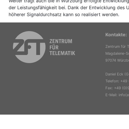
Weiter trägt auch die in Würzburg erfolgte Entwicklung
der Leistungsfähigkeit bei. Dank der Entwicklung des 
höherer Signaldurchsatz kann so realisiert werden.
Kontakte:
Zentrum für T
Magdalene-Sc
97074 Würzb
Daniel Eck (G
Telefon: +49
Fax: +49 (0)
E-Mail: info(