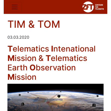
TIM & TOM
03.03.2020
T
elematics
I
ntenational
M
ission &
T
elematics
Earth
O
bservation
M
ission