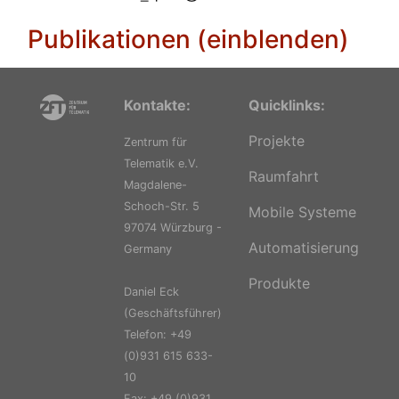
Publikationen (einblenden)
Kontakte:
Quicklinks:
Projekte
Zentrum für
Telematik e.V.
Raumfahrt
Magdalene-
Schoch-Str. 5
Mobile Systeme
97074 Würzburg -
Automatisierung
Germany
Produkte
Daniel Eck
(Geschäftsführer)
Telefon: +49
(0)931 615 633-
10
Fax: +49 (0)931