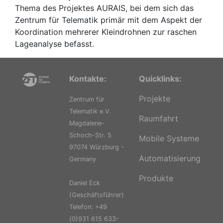
Thema des Projektes AURAIS, bei dem sich das
Zentrum für Telematik primär mit dem Aspekt der
Koordination mehrerer Kleindrohnen zur raschen
Lageanalyse befasst.
Kontakte:
Quicklinks:
Projekte
Zentrum für
Telematik e.V.
Raumfahrt
Magdalene-
Schoch-Str. 5
Mobile Systeme
97074 Würzburg -
Automatisierung
Germany
Produkte
Daniel Eck
(Geschäftsführer)
Telefon: +49
(0)931 615 633-