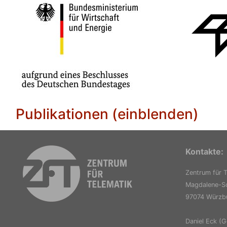
Publikationen (einblenden)
Kontakte:
Zentrum für T
Magdalene-Sc
97074 Würzb
Daniel Eck (G