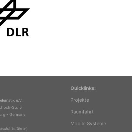
Quicklinks:
Projekte
elematik e.V.
hoch-Str. 5
Raumfahrt
urg - Germany
Mobile Systeme
eschäftsführer)