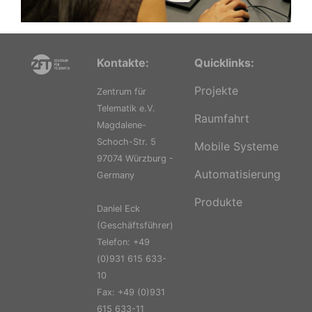
Kontakte:
Quicklinks:
Projekte
Zentrum für
Telematik e.V.
Raumfahrt
Magdalene-
Schoch-Str. 5
Mobile Systeme
97074 Würzburg -
Automatisierung
Germany
Produkte
Daniel Eck
(Geschäftsführer)
Telefon: +49
(0)931 615 633-
10
Fax: +49 (0)931
615 633-11