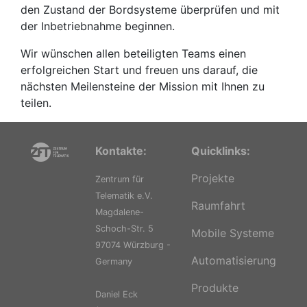
den Zustand der Bordsysteme überprüfen und mit
der Inbetriebnahme beginnen.
Wir wünschen allen beteiligten Teams einen
erfolgreichen Start und freuen uns darauf, die
nächsten Meilensteine der Mission mit Ihnen zu
teilen.
Kontakte:
Quicklinks:
Projekte
Zentrum für
Telematik e.V.
Raumfahrt
Magdalene-
Schoch-Str. 5
Mobile Systeme
97074 Würzburg -
Automatisierung
Germany
Produkte
Daniel Eck